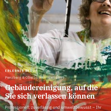
ERLEBNIS BERUF
Penzberg & Oberbayern · seit 1999
Gebäudereinigung, auf die
Sie sich verlassen können
Professionell, zuverlässig und umweltbewusst – Ihr