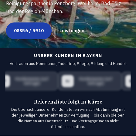
Reinigungspartner in Penzberg, Weilheim, Bad Tölz
und der Region München.
08856 / 5910
Leistungen
UNSERE KUNDEN IN BAYERN
Vertrauen aus Kommunen, Industrie, Pflege, Bildung und Handel.
Kundenname (auf
Kundenname (auf
Ku
Cr
SP
Anfrage)
Anfrage)
Referenzliste folgt in Kürze
Die Übersicht unserer Kunden stellen wir nach Abstimmung mit
den jeweiligen Unternehmen zur Verfügung – bis dahin bleiben
die Namen aus Datenschutz- und Vertragsgründen nicht
öffentlich sichtbar.